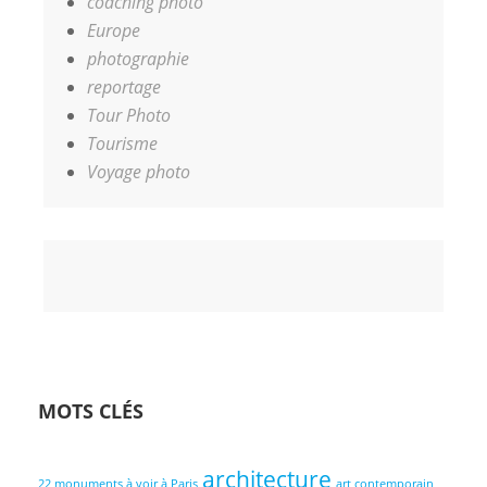
coaching photo
Europe
photographie
reportage
Tour Photo
Tourisme
Voyage photo
Accueil
Coaching
Les
Contact
Votre
photo
Photographes
Panier
MOTS CLÉS
architecture
22 monuments à voir à Paris
art contemporain