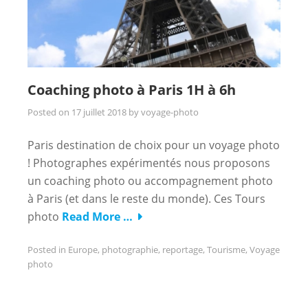
Coaching photo à Paris 1H à 6h
Posted on
17 juillet 2018
by
voyage-photo
Paris destination de choix pour un voyage photo
! Photographes expérimentés nous proposons
un coaching photo ou accompagnement photo
à Paris (et dans le reste du monde). Ces Tours
photo
Read More …
Posted in
Europe
,
photographie
,
reportage
,
Tourisme
,
Voyage
photo