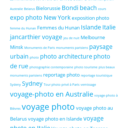
Bondi beach
Bielorussie
Australie
Belarus
cours
expo photo New York
exposition photo
Islande
Italie
Femmes du Hunan
femme du Hunan
jancarthier voyage
Melbourne
jeu de nuit
paysage
Minsk
Monuments de Paris
monuments parisiens
urbain
photo architecture
photo
photo
de rue
photographie contemporaine
photo tourisme
plus beaux
reportage photo
monuments parisiens
reportage touristique
Sydney
Sydeny
Tour photo privé à Paris
vernissage
voyage-photo en Australie
voyage-photo à
voyage photo
voyage photo au
Bièvres
voyage
Belarus
voyage photo en Islande
photo en Italie