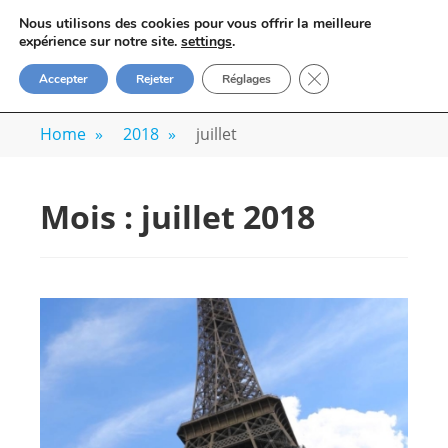
Skip
VOYAGE-PHOTO
Nous utilisons des cookies pour vous offrir la meilleure
to
M
expérience sur notre site.
settings
.
Apprenez la photo avec un photographe
content
FERMER LA BANN
Accepter
Rejeter
Réglages
professionnel
Home
»
2018
»
juillet
Mois :
juillet 2018