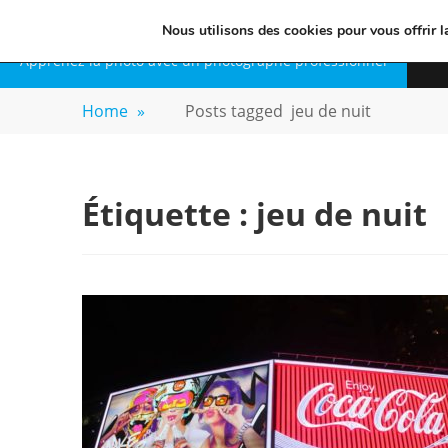
Skip
VOYAGE-PHOTO
Nous utilisons des cookies pour vous offrir l
to
Apprenez la photo avec un photographe professionnel
content
Home
»
Posts tagged
jeu de nuit
Étiquette :
jeu de nuit