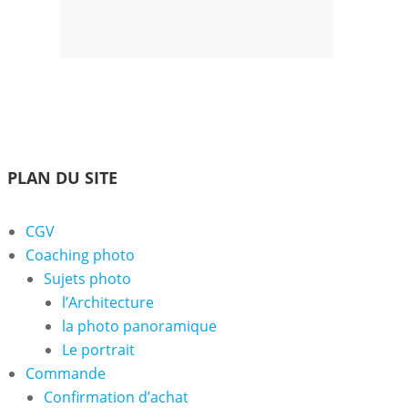
Accueil
Coaching
Les
Contact
Votre
photo
Photographes
Panier
PLAN DU SITE
CGV
Coaching photo
Sujets photo
l’Architecture
la photo panoramique
Le portrait
Commande
Confirmation d’achat