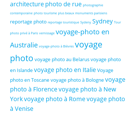
architecture
photo de rue
photographie
contemporaine
photo tourisme
plus beaux monuments parisiens
Sydney
reportage photo
reportage touristique
Sydeny
Tour
voyage-photo en
photo privé à Paris
vernissage
voyage
Australie
voyage-photo à Bièvres
photo
voyage photo au Belarus
voyage photo
voyage photo en Italie
en Islande
Voyage
voyage
photo en Toscane
voyage photo à Bologne
photo à Florence
voyage photo à New
York
voyage photo à Rome
voyage photo
à Venise