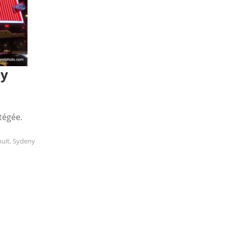
ey
otégée.
nuit
,
Sydeny