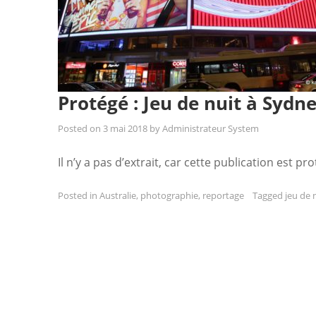
Protégé : Jeu de nuit à Sydn
Posted on
3 mai 2018
by
Administrateur System
Il n’y a pas d’extrait, car cette publication est pr
Posted in
Australie
,
photographie
,
reportage
Tagged
jeu de 