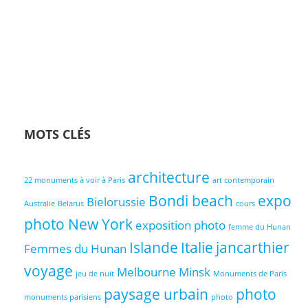
MOTS CLÉS
architecture
22 monuments à voir à Paris
art contemporain
Bondi beach
expo
Bielorussie
Australie
Belarus
cours
photo New York
exposition photo
femme du Hunan
Islande
Italie
jancarthier
Femmes du Hunan
voyage
Melbourne
Minsk
jeu de nuit
Monuments de Paris
paysage urbain
photo
monuments parisiens
photo