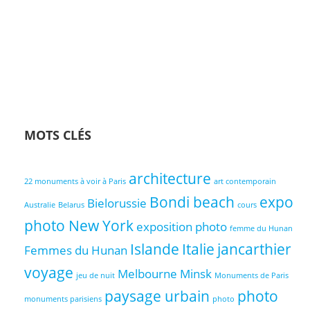
MOTS CLÉS
architecture
22 monuments à voir à Paris
art contemporain
Bondi beach
expo
Bielorussie
Australie
Belarus
cours
photo New York
exposition photo
femme du Hunan
Islande
Italie
jancarthier
Femmes du Hunan
voyage
Melbourne
Minsk
jeu de nuit
Monuments de Paris
paysage urbain
photo
monuments parisiens
photo