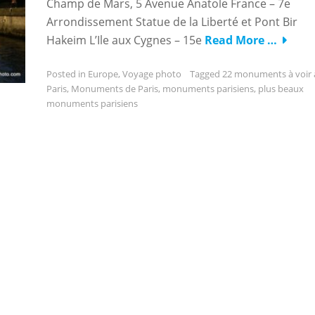
Champ de Mars, 5 Avenue Anatole France – 7e
Arrondissement Statue de la Liberté et Pont Bir
Hakeim L’Ile aux Cygnes – 15e
Read More …
Posted in
Europe
,
Voyage photo
Tagged
22 monuments à voir 
Paris
,
Monuments de Paris
,
monuments parisiens
,
plus beaux
monuments parisiens