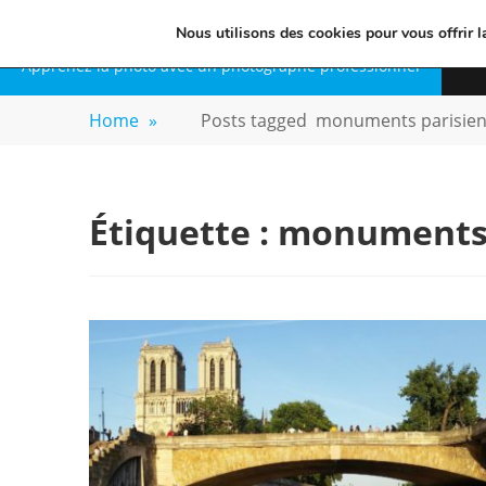
Skip
VOYAGE-PHOTO
Nous utilisons des cookies pour vous offrir l
to
Apprenez la photo avec un photographe professionnel
content
Home
»
Posts tagged
monuments parisie
Étiquette :
monuments 