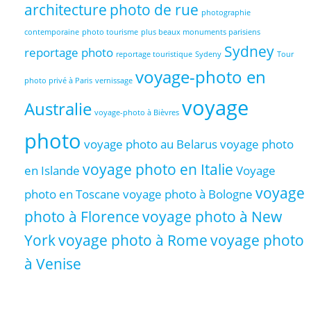
architecture
photo de rue
photographie
contemporaine
photo tourisme
plus beaux monuments parisiens
Sydney
reportage photo
reportage touristique
Sydeny
Tour
voyage-photo en
photo privé à Paris
vernissage
voyage
Australie
voyage-photo à Bièvres
photo
voyage photo au Belarus
voyage photo
voyage photo en Italie
en Islande
Voyage
voyage
photo en Toscane
voyage photo à Bologne
photo à Florence
voyage photo à New
York
voyage photo à Rome
voyage photo
à Venise