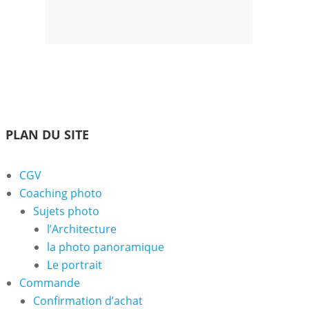
Accueil
Coaching
Les
Contact
Votre
photo
Photographes
Panier
PLAN DU SITE
CGV
Coaching photo
Sujets photo
l’Architecture
la photo panoramique
Le portrait
Commande
Confirmation d’achat