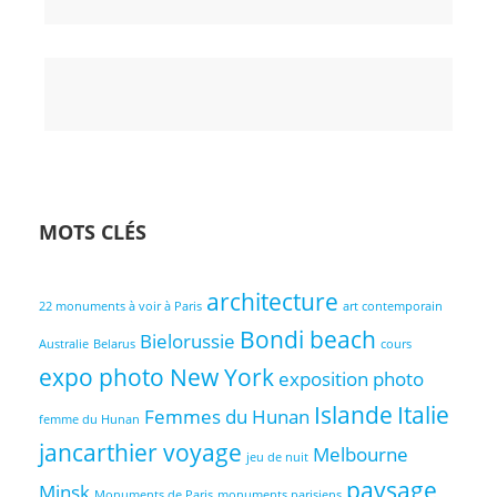
Accueil
Coaching
Les
Contact
Votre
photo
Photographes
Panier
MOTS CLÉS
architecture
22 monuments à voir à Paris
art contemporain
Bondi beach
Bielorussie
Australie
Belarus
cours
expo photo New York
exposition photo
Islande
Italie
Femmes du Hunan
femme du Hunan
jancarthier voyage
Melbourne
jeu de nuit
paysage
Minsk
Monuments de Paris
monuments parisiens