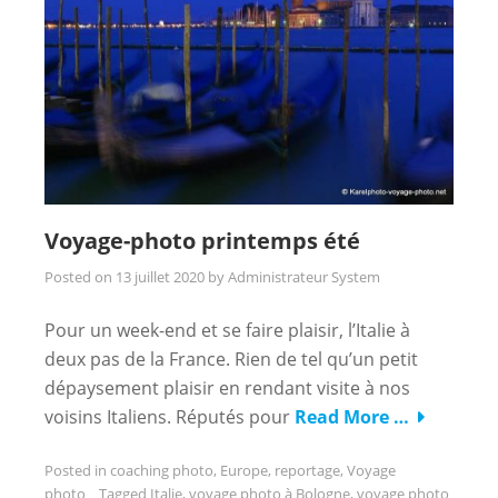
Voyage-photo printemps été
Posted on
13 juillet 2020
by
Administrateur System
Pour un week-end et se faire plaisir, l’Italie à
deux pas de la France. Rien de tel qu’un petit
dépaysement plaisir en rendant visite à nos
voisins Italiens. Réputés pour
Read More …
Posted in
coaching photo
,
Europe
,
reportage
,
Voyage
photo
Tagged
Italie
,
voyage photo à Bologne
,
voyage photo