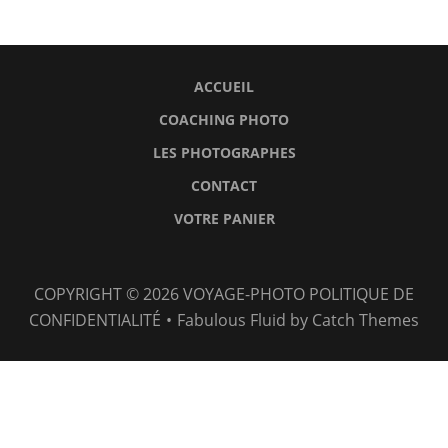
ACCUEIL
COACHING PHOTO
LES PHOTOGRAPHES
CONTACT
VOTRE PANIER
Accueil
Coaching
Les
Contact
Votre
COPYRIGHT © 2026
VOYAGE-PHOTO
POLITIQUE DE
photo
Photographes
Panier
CONFIDENTIALITÉ
•
Fabulous Fluid by
Catch Themes