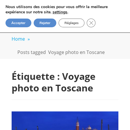
Skip
VOYAGE-PHOTO
Nous utilisons des cookies pour vous offrir la meilleure
to
M
expérience sur notre site.
settings
.
Apprenez la photo avec un photographe
content
FERMER LA BANN
Accepter
Rejeter
Réglages
professionnel
Home
»
Posts tagged
Voyage photo en Toscane
Étiquette :
Voyage
photo en Toscane