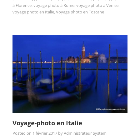
à Florence
,
voyage photo à Rome
,
voyage photo à Venise
,
voyage photo en Italie
,
Voyage photo en Toscane
Voyage-photo en Italie
Posted on
1 février 2017
by
Administrateur System