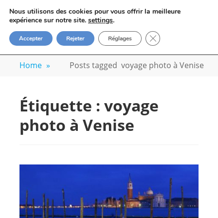
Skip
VOYAGE-PHOTO
Nous utilisons des cookies pour vous offrir la meilleure
to
M
expérience sur notre site.
settings
.
Apprenez la photo avec un photographe
content
FERMER LA BANN
Accepter
Rejeter
Réglages
professionnel
Home
»
Posts tagged
voyage photo à Venise
Étiquette :
voyage
photo à Venise