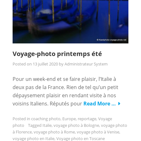
Voyage-photo printemps été
Posted on
13 juillet 2020
by
Administrateur System
Pour un week-end et se faire plaisir, l’Italie à
deux pas de la France. Rien de tel qu’un petit
dépaysement plaisir en rendant visite à nos
voisins Italiens. Réputés pour
Read More …
Posted in
coaching photo
,
Europe
,
reportage
,
Voyage
photo
Tagged
Italie
,
voyage photo à Bologne
,
voyage photo
à Florence
,
voyage photo à Rome
,
voyage photo à Venise
,
voyage photo en Italie
,
Voyage photo en Toscane