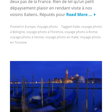
deux pas de la France. Rien de tel qu’un petit
dépaysement plaisir en rendant visite à nos
voisins Italiens. Réputés pour
Read More …
Posted in
Europe
,
Voyage photo
Tagged
Italie
,
voyage photo
à Bologne
,
voyage photo à Florence
,
voyage photo à Rome
,
voyage photo à Venise
,
voyage photo en Italie
,
Voyage photo
en Toscane