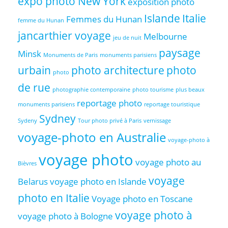
expo photo New York
exposition photo
Islande
Italie
Femmes du Hunan
femme du Hunan
jancarthier voyage
Melbourne
jeu de nuit
paysage
Minsk
Monuments de Paris
monuments parisiens
urbain
photo architecture
photo
photo
de rue
photographie contemporaine
photo tourisme
plus beaux
reportage photo
monuments parisiens
reportage touristique
Sydney
Sydeny
Tour photo privé à Paris
vernissage
voyage-photo en Australie
voyage-photo à
voyage photo
voyage photo au
Bièvres
voyage
Belarus
voyage photo en Islande
photo en Italie
Voyage photo en Toscane
voyage photo à
voyage photo à Bologne