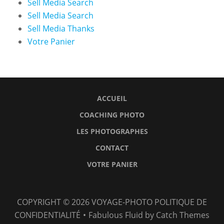
Sell Media Search
Sell Media Search
Sell Media Thanks
Votre Panier
ACCUEIL
COACHING PHOTO
LES PHOTOGRAPHES
CONTACT
VOTRE PANIER
Accueil
Coaching
Les
Contact
Votre
COPYRIGHT © 2026
VOYAGE-PHOTO
POLITIQUE DE
photo
Photographes
Panier
CONFIDENTIALITÉ
•
Fabulous Fluid by
Catch Themes