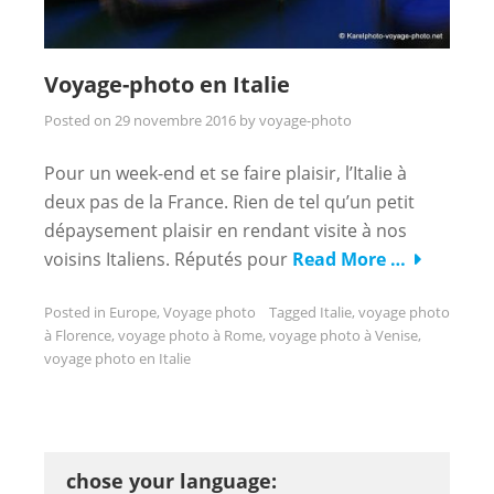
Voyage-photo en Italie
Posted on
29 novembre 2016
by
voyage-photo
Pour un week-end et se faire plaisir, l’Italie à
deux pas de la France. Rien de tel qu’un petit
dépaysement plaisir en rendant visite à nos
voisins Italiens. Réputés pour
Read More …
Posted in
Europe
,
Voyage photo
Tagged
Italie
,
voyage photo
à Florence
,
voyage photo à Rome
,
voyage photo à Venise
,
voyage photo en Italie
chose your language: