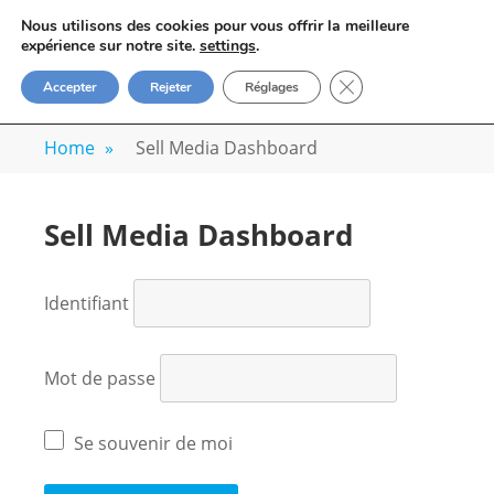
Skip
VOYAGE-PHOTO
Nous utilisons des cookies pour vous offrir la meilleure
to
M
expérience sur notre site.
settings
.
Apprenez la photo avec un photographe
content
FERMER LA BANN
Accepter
Rejeter
Réglages
professionnel
Home
»
Sell Media Dashboard
Sell Media Dashboard
Identifiant
Mot de passe
Se souvenir de moi