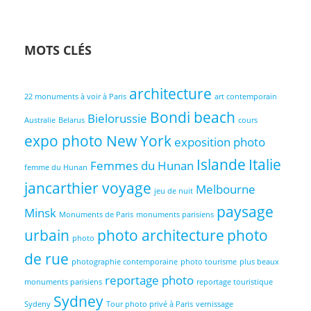
MOTS CLÉS
architecture
22 monuments à voir à Paris
art contemporain
Bondi beach
Bielorussie
Australie
Belarus
cours
expo photo New York
exposition photo
Islande
Italie
Femmes du Hunan
femme du Hunan
jancarthier voyage
Melbourne
jeu de nuit
paysage
Minsk
Monuments de Paris
monuments parisiens
urbain
photo architecture
photo
photo
de rue
photographie contemporaine
photo tourisme
plus beaux
reportage photo
monuments parisiens
reportage touristique
Sydney
Sydeny
Tour photo privé à Paris
vernissage