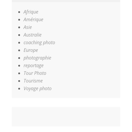
Afrique
Amérique
Asie
Australie
coaching photo
Europe
photographie
reportage
Tour Photo
Tourisme
Voyage photo
Accueil
Coaching
Les
Contact
Votre
photo
Photographes
Panier