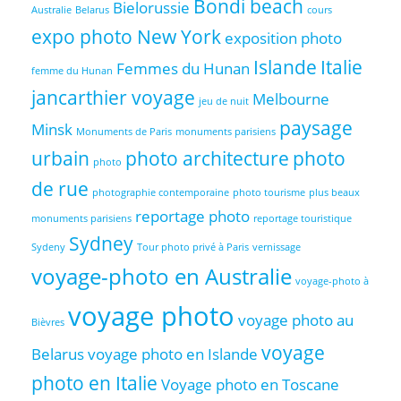
Bondi beach
Bielorussie
Australie
Belarus
cours
expo photo New York
exposition photo
Islande
Italie
Femmes du Hunan
femme du Hunan
jancarthier voyage
Melbourne
jeu de nuit
paysage
Minsk
Monuments de Paris
monuments parisiens
urbain
photo architecture
photo
photo
de rue
photographie contemporaine
photo tourisme
plus beaux
reportage photo
monuments parisiens
reportage touristique
Sydney
Sydeny
Tour photo privé à Paris
vernissage
voyage-photo en Australie
voyage-photo à
voyage photo
voyage photo au
Bièvres
voyage
Belarus
voyage photo en Islande
photo en Italie
Voyage photo en Toscane