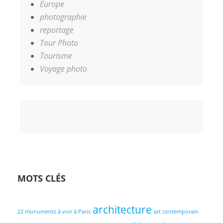
Europe
photographie
reportage
Tour Photo
Tourisme
Voyage photo
Accueil
Coaching
Les
Contact
Votre
photo
Photographes
Panier
MOTS CLÉS
architecture
22 monuments à voir à Paris
art contemporain