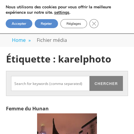
Skip
VOYAGE-PHOTO
Nous utilisons des cookies pour vous offrir la meilleure
to
M
expérience sur notre site.
settings
.
Apprenez la photo avec un photographe
content
FERMER LA BANN
Accepter
Rejeter
Réglages
professionnel
Home
»
Fichier média
Étiquette :
karelphoto
Femme du Hunan