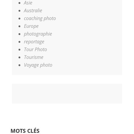
Asie
Australie
coaching photo
Europe
photographie
reportage
Tour Photo
Tourisme
Voyage photo
Accueil
Coaching
Les
Contact
Votre
photo
Photographes
Panier
MOTS CLÉS