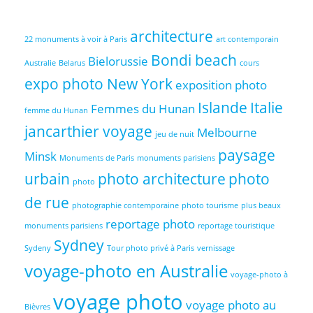
architecture
22 monuments à voir à Paris
art contemporain
Bondi beach
Bielorussie
Australie
Belarus
cours
expo photo New York
exposition photo
Islande
Italie
Femmes du Hunan
femme du Hunan
jancarthier voyage
Melbourne
jeu de nuit
paysage
Minsk
Monuments de Paris
monuments parisiens
urbain
photo architecture
photo
photo
de rue
photographie contemporaine
photo tourisme
plus beaux
reportage photo
monuments parisiens
reportage touristique
Sydney
Sydeny
Tour photo privé à Paris
vernissage
voyage-photo en Australie
voyage-photo à
voyage photo
voyage photo au
Bièvres