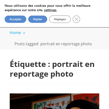
Skip
VOYAGE-PHOTO
Nous utilisons des cookies pour vous offrir la meilleure
to
M
expérience sur notre site.
settings
.
Apprenez la photo avec un photographe
content
FERMER LA BANN
Accepter
Rejeter
Réglages
professionnel
Home
»
Posts tagged
portrait en reportage photo
Étiquette :
portrait en
reportage photo