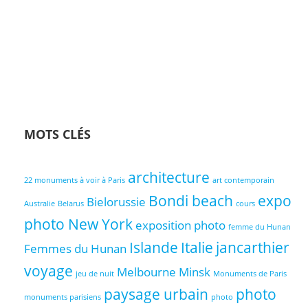
MOTS CLÉS
architecture
22 monuments à voir à Paris
art contemporain
Bondi beach
expo
Bielorussie
Australie
Belarus
cours
photo New York
exposition photo
femme du Hunan
Islande
Italie
jancarthier
Femmes du Hunan
voyage
Melbourne
Minsk
jeu de nuit
Monuments de Paris
paysage urbain
photo
monuments parisiens
photo