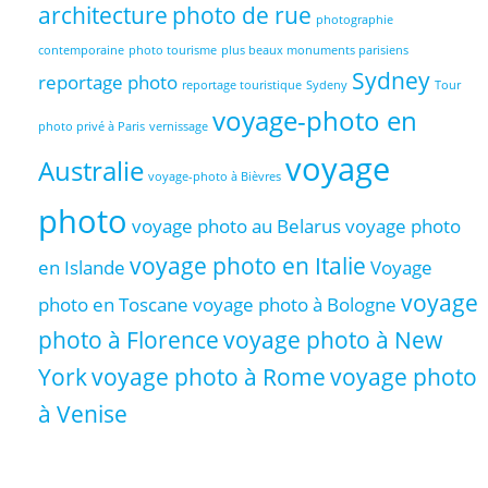
architecture
photo de rue
photographie
contemporaine
photo tourisme
plus beaux monuments parisiens
Sydney
reportage photo
reportage touristique
Sydeny
Tour
voyage-photo en
photo privé à Paris
vernissage
voyage
Australie
voyage-photo à Bièvres
photo
voyage photo au Belarus
voyage photo
voyage photo en Italie
en Islande
Voyage
voyage
photo en Toscane
voyage photo à Bologne
photo à Florence
voyage photo à New
York
voyage photo à Rome
voyage photo
à Venise