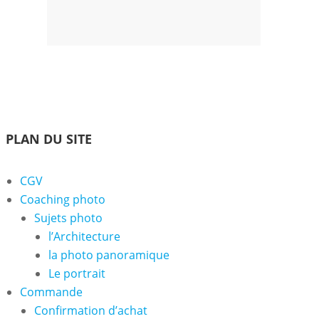
Accueil
Coaching
Les
Contact
Votre
photo
Photographes
Panier
PLAN DU SITE
CGV
Coaching photo
Sujets photo
l’Architecture
la photo panoramique
Le portrait
Commande
Confirmation d’achat