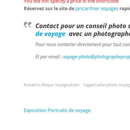
You did not specify a price in the shortcode
Réservez sur le site de
Jancarthier voyages
rapi
Contact pour un conseil photo 
de voyage
avec un photographe
Pour nous contacter directement pour tout cons
Et par email :
voyage-photo@photographeprop
Posted in
Afrique
,
Voyage photo
Tagged
safari photo
,
Voyag
Navigation
Exposition Portraits de voyage
de
l’article