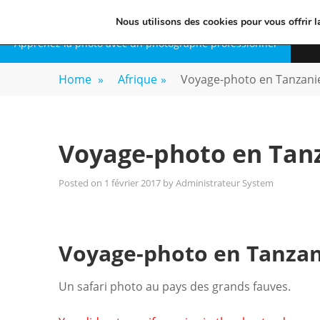
Skip
VOYAGE-PHOTO
Nous utilisons des cookies pour vous offrir l
to
Apprenez la photo avec un photographe professionnel
content
Home
»
Afrique
»
Voyage-photo en Tanzani
Voyage-photo en Tan
Posted on
1 février 2017
by
Administrateur System
Voyage-photo en Tanzan
Un safari photo au pays des grands fauves.