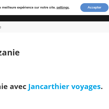
a meilleure expérience sur notre site.
settings
.
Accepter
ACCUEIL
COACHING PHOTO
LES PHOTOGRA
e
zanie
ie avec
Jancarthier voyages
.