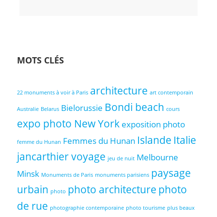
Accueil
Coaching
Les
Contact
Votre
photo
Photographes
Panier
MOTS CLÉS
architecture
22 monuments à voir à Paris
art contemporain
Bondi beach
Bielorussie
Australie
Belarus
cours
expo photo New York
exposition photo
Islande
Italie
Femmes du Hunan
femme du Hunan
jancarthier voyage
Melbourne
jeu de nuit
paysage
Minsk
Monuments de Paris
monuments parisiens
urbain
photo architecture
photo
photo
de rue
photographie contemporaine
photo tourisme
plus beaux