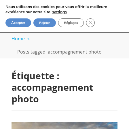
Skip
VOYAGE-PHOTO
Nous utilisons des cookies pour vous offrir la meilleure
to
M
expérience sur notre site.
settings
.
Apprenez la photo avec un photographe
content
FERMER LA BANN
Accepter
Rejeter
Réglages
professionnel
Home
»
Posts tagged
accompagnement photo
Étiquette :
accompagnement
photo