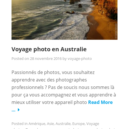
Voyage photo en Australie
Posted on
28 novembre 2016
by
voyage-photo
Passionnés de photos, vous souhaitez
apprendre avec des photographes
professionnels ? Pas de soucis nous sommes là
pour ça vous accompagnez et vous apprendre à
mieux utiliser votre appareil photo
Read More
…
Posted in
Amérique
,
Asie
,
Australie
,
Europe
,
Voyage