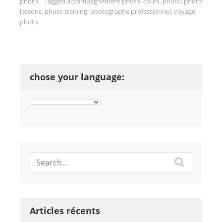
photo
Tagged
accompagnement photo
,
cours
,
photo
,
photo
lessons
,
photo training
,
photographe professionnel
,
voyage
photo
chose your language:
Articles récents