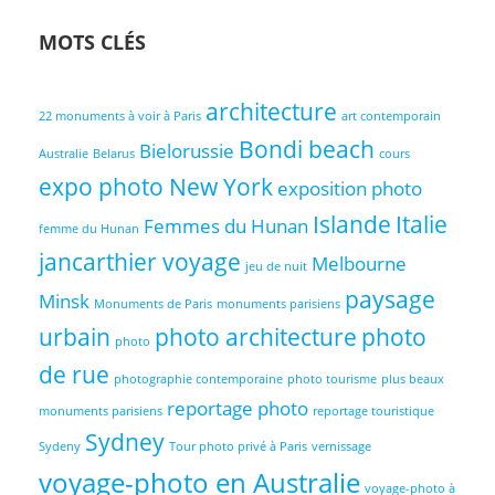
MOTS CLÉS
architecture
22 monuments à voir à Paris
art contemporain
Bondi beach
Bielorussie
Australie
Belarus
cours
expo photo New York
exposition photo
Islande
Italie
Femmes du Hunan
femme du Hunan
jancarthier voyage
Melbourne
jeu de nuit
paysage
Minsk
Monuments de Paris
monuments parisiens
urbain
photo architecture
photo
photo
de rue
photographie contemporaine
photo tourisme
plus beaux
reportage photo
monuments parisiens
reportage touristique
Sydney
Sydeny
Tour photo privé à Paris
vernissage
voyage-photo en Australie
voyage-photo à