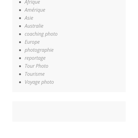
Afrique
Amérique
Asie
Australie
coaching photo
Europe
photographie
reportage
Tour Photo
Tourisme
Voyage photo
Accueil
Coaching
Les
Contact
Votre
photo
Photographes
Panier