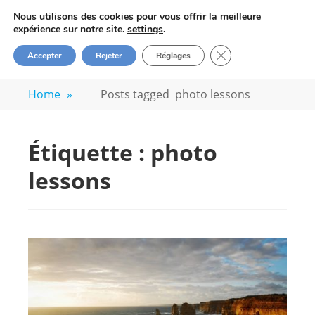
Skip
VOYAGE-PHOTO
Nous utilisons des cookies pour vous offrir la meilleure
to
M
expérience sur notre site.
settings
.
Apprenez la photo avec un photographe
content
FERMER LA BANN
Accepter
Rejeter
Réglages
professionnel
Home
»
Posts tagged
photo lessons
Étiquette :
photo
lessons